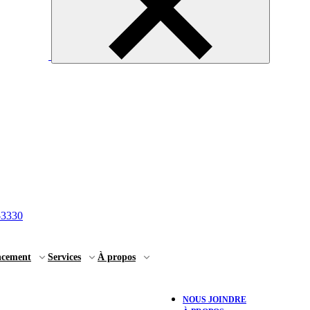
-3330
ncement
Services
À propos
NOUS JOINDRE