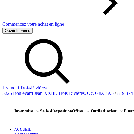
Commencez votre achat en ligne
Ouvrir le menu
Hyundai Trois-Rivières
5225 Boulevard Jean-XXIII, Trois-Rivières, Qc, G8Z 4A5
/
819 374
Inventaire
Salle d’exposition
Offres
Outils d’achat
Fina
ACCUEIL