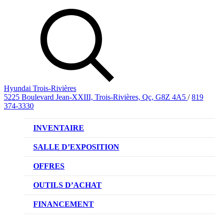
Hyundai Trois-Rivières
5225 Boulevard Jean-XXIII, Trois-Rivières, Qc, G8Z 4A5
/
819
374-3330
INVENTAIRE
VÉHICULES NEUFS
SALLE D’EXPOSITION
VÉHICULES D’OCCASION
OFFRES
OFFRE DE VÉHICULES NEUFS
OUTILS D’ACHAT
OFFRES DU CONCESSIONNAIRE
CL!QUEZ ET ACHETEZ HYUNDAI
FINANCEMENT