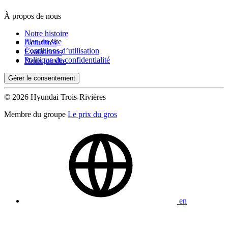
À propos de nous
Notre histoire
Plan du site
Actualités
Conditions d’utilisation
Évaluations
Politique de confidentialité
Nous joindre
Gérer le consentement
© 2026 Hyundai Trois-Rivières
Membre du groupe
Le prix du gros
en