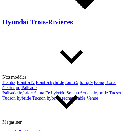
Hyundai Trois-Rivières
Nos modèles
Elantra
Elantra N
Elantra hybride
Ioniq 5
Ioniq 9
Kona
Kona
électrique
Palisade
Palisade hybride
Santa Fe hybride
Sonata
Sonata hybride
Tucson
Tucson hybride
Tucson hybride rechargeable
Venue
Magasiner