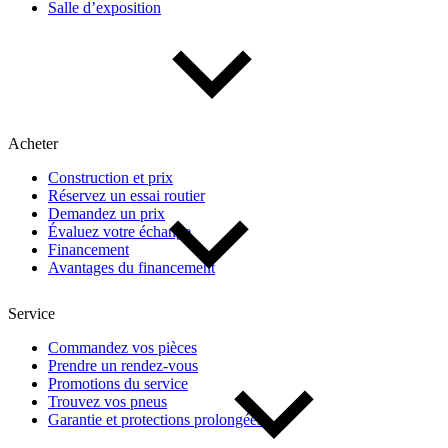
Salle d’exposition
Type de véhicule
Camions
Compactes & berlines
Fourgons
Hybride / électrique
Multisegments & VUS
Sport & coupés
Acheter
Construction et prix
Année
Réservez un essai routier
Demandez un prix
Évaluez votre échange
De 2000 à 2027
Financement
Avantages du financement
Prix
Service
Commandez vos pièces
Prendre un rendez-vous
De 5 000 $ à 100 000 $
Promotions du service
Trouvez vos pneus
Garantie et protections prolongées
Paiement hebdo