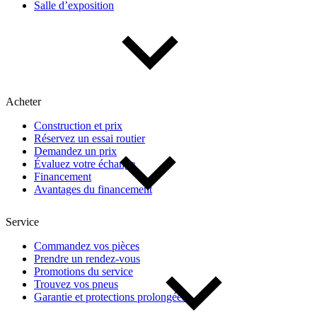
Salle d’exposition
Type de véhicule
Camions
Compactes & berlines
Fourgons
Hybride / électrique
Multisegments & VUS
Sport & coupés
Acheter
Construction et prix
Année
Réservez un essai routier
Demandez un prix
Évaluez votre échange
De 2000 à 2027
Financement
Avantages du financement
Prix
Service
Commandez vos pièces
Prendre un rendez-vous
De 5 000 $ à 100 000 $
Promotions du service
Trouvez vos pneus
Garantie et protections prolongées
Paiement hebdo