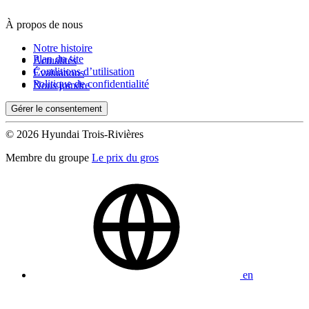
À propos de nous
De 0 $ à 1 000 $
Notre histoire
Plan du site
Actualités
Conditions d’utilisation
Évaluations
Kilométrage
Politique de confidentialité
Nous joindre
Gérer le consentement
De 0 km à 500 000 km
© 2026 Hyundai Trois-Rivières
Membre du groupe
Le prix du gros
(0)
Appliquer
en
Réinitialiser