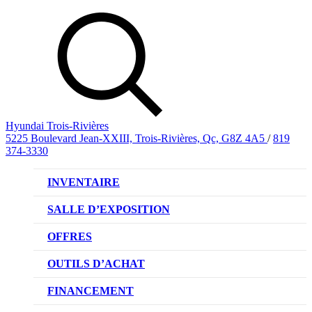
Hyundai Trois-Rivières
5225 Boulevard Jean-XXIII, Trois-Rivières, Qc, G8Z 4A5
/
819
374-3330
INVENTAIRE
VÉHICULES NEUFS
SALLE D’EXPOSITION
VÉHICULES D’OCCASION
OFFRES
OFFRE DE VÉHICULES NEUFS
OUTILS D’ACHAT
OFFRES DU CONCESSIONNAIRE
CL!QUEZ ET ACHETEZ HYUNDAI
FINANCEMENT