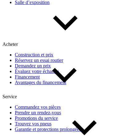
Salle d’exposition
Type de véhicule
Camions
Compactes & berlines
Fourgons
Hybride / électrique
Multisegments & VUS
Sport & coupés
Acheter
Construction et prix
Année
Réservez un essai routier
Demandez un prix
Évaluez votre échange
De 2000 à 2027
Financement
Avantages du financement
Prix
Service
Commandez vos pièces
Prendre un rendez-vous
De 5 000 $ à 100 000 $
Promotions du service
Trouvez vos pneus
Garantie et protections prolongées
Paiement hebdo