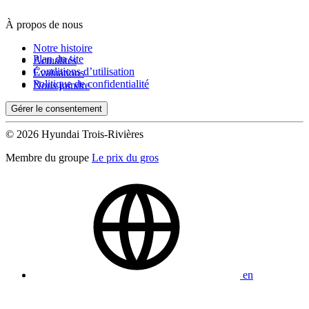
À propos de nous
De 0 $ à 1 000 $
Notre histoire
Plan du site
Actualités
Conditions d’utilisation
Évaluations
Kilométrage
Politique de confidentialité
Nous joindre
Gérer le consentement
De 0 km à 500 000 km
© 2026 Hyundai Trois-Rivières
Membre du groupe
Le prix du gros
(0)
Appliquer
en
Réinitialiser