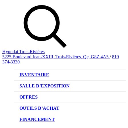
Hyundai Trois-Rivières
5225 Boulevard Jean-XXIII, Trois-Rivières, Qc, G8Z 4A5
/
819
374-3330
INVENTAIRE
VÉHICULES NEUFS
SALLE D’EXPOSITION
VÉHICULES D’OCCASION
OFFRES
OFFRE DE VÉHICULES NEUFS
OUTILS D’ACHAT
OFFRES DU CONCESSIONNAIRE
CL!QUEZ ET ACHETEZ HYUNDAI
FINANCEMENT