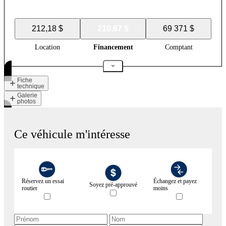
212,18 $
210,67 $
69 371 $
Location
Financement
Comptant
Fiche
technique
Galerie
photos
Ce véhicule m'intéresse
Réservez un essai
Échangez et payez
Soyez pré-approuvé
routier
moins