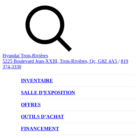
Hyundai Trois-Rivières
5225 Boulevard Jean-XXIII, Trois-Rivières, Qc, G8Z 4A5
/
819
374-3330
INVENTAIRE
VÉHICULES NEUFS
SALLE D’EXPOSITION
VÉHICULES D’OCCASION
OFFRES
OFFRE DE VÉHICULES NEUFS
OUTILS D’ACHAT
OFFRES DU CONCESSIONNAIRE
CL!QUEZ ET ACHETEZ HYUNDAI
FINANCEMENT