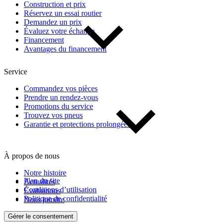
Construction et prix
Réservez un essai routier
Demandez un prix
Évaluez votre échange
Financement
Avantages du financement
Service
Commandez vos pièces
Prendre un rendez-vous
Promotions du service
Trouvez vos pneus
Garantie et protections prolongées
À propos de nous
Notre histoire
Plan du site
Actualités
Conditions d’utilisation
Évaluations
Politique de confidentialité
Nous joindre
Gérer le consentement