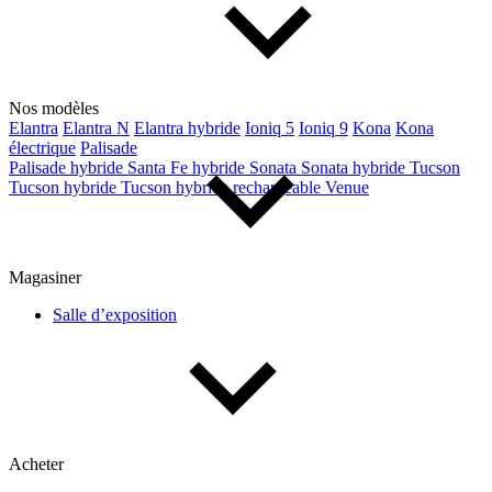
Nos modèles
Elantra
Elantra N
Elantra hybride
Ioniq 5
Ioniq 9
Kona
Kona
électrique
Palisade
Palisade hybride
Santa Fe hybride
Sonata
Sonata hybride
Tucson
Tucson hybride
Tucson hybride rechargeable
Venue
Magasiner
Salle d’exposition
Acheter