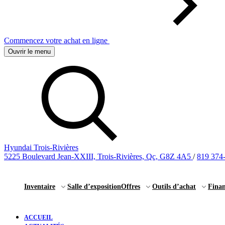
Commencez votre achat en ligne
Ouvrir le menu
Hyundai Trois-Rivières
5225 Boulevard Jean-XXIII, Trois-Rivières, Qc, G8Z 4A5
/
819 374
Inventaire
Salle d’exposition
Offres
Outils d’achat
Fina
ACCUEIL