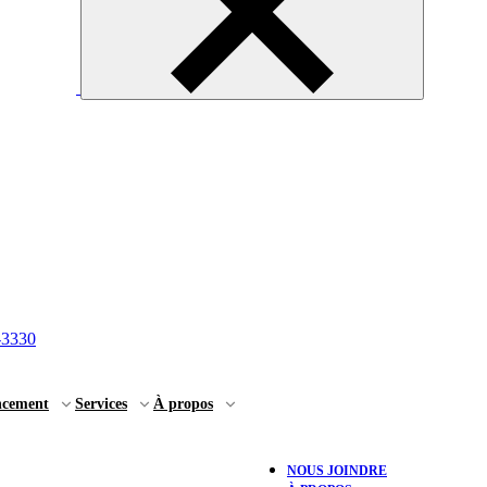
-3330
ncement
Services
À propos
NOUS JOINDRE