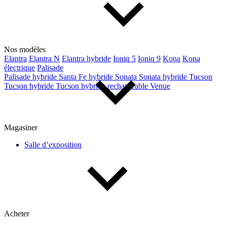
Nos modèles
Elantra
Elantra N
Elantra hybride
Ioniq 5
Ioniq 9
Kona
Kona
électrique
Palisade
Palisade hybride
Santa Fe hybride
Sonata
Sonata hybride
Tucson
Tucson hybride
Tucson hybride rechargeable
Venue
Magasiner
Salle d’exposition
Acheter