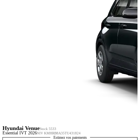
Hyundai Venue
Stock 5533
Essential IVT 2026
NIV KMHRB8A35TU431824
Estimez vos paiements