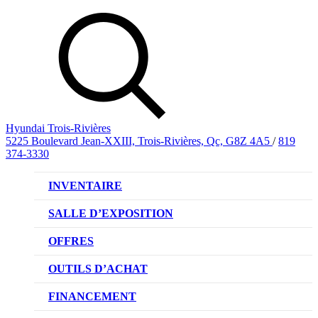
Hyundai Trois-Rivières
5225 Boulevard Jean-XXIII, Trois-Rivières, Qc, G8Z 4A5
/
819
374-3330
INVENTAIRE
VÉHICULES NEUFS
SALLE D’EXPOSITION
VÉHICULES D’OCCASION
OFFRES
OFFRE DE VÉHICULES NEUFS
OUTILS D’ACHAT
OFFRES DU CONCESSIONNAIRE
CL!QUEZ ET ACHETEZ HYUNDAI
FINANCEMENT