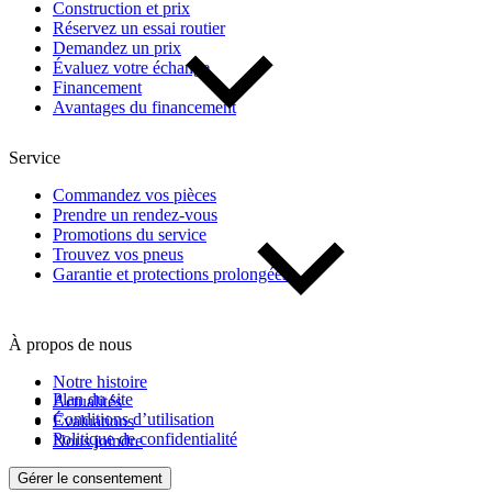
Construction et prix
Réservez un essai routier
Demandez un prix
Évaluez votre échange
Financement
Avantages du financement
Service
Commandez vos pièces
Prendre un rendez-vous
Promotions du service
Trouvez vos pneus
Garantie et protections prolongées
À propos de nous
Notre histoire
Plan du site
Actualités
Conditions d’utilisation
Évaluations
Politique de confidentialité
Nous joindre
Gérer le consentement