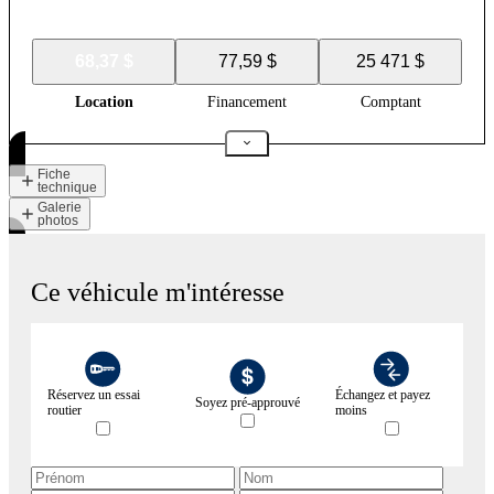
68,37 $
77,59 $
25 471 $
Location
Financement
Comptant
Fiche
technique
Galerie
photos
Ce véhicule m'intéresse
Réservez un essai
Échangez et payez
Soyez pré-approuvé
routier
moins