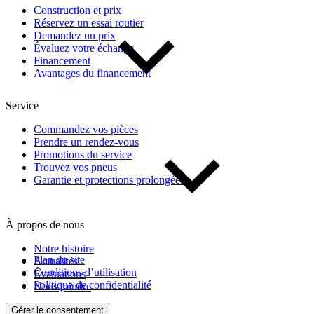
Construction et prix
Réservez un essai routier
Demandez un prix
De 0 $ à 1 000 $
Évaluez votre échange
Financement
Avantages du financement
Kilométrage
Service
De 0 km à 500 000 km
Commandez vos pièces
Prendre un rendez-vous
Promotions du service
Trouvez vos pneus
Garantie et protections prolongées
À propos de nous
(1)
Appliquer
Notre histoire
Plan du site
Actualités
Conditions d’utilisation
Évaluations
Politique de confidentialité
Nous joindre
Réinitialiser
Gérer le consentement