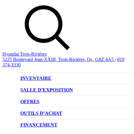
Hyundai Trois-Rivières
5225 Boulevard Jean-XXIII, Trois-Rivières, Qc, G8Z 4A5
/
819
374-3330
INVENTAIRE
VÉHICULES NEUFS
SALLE D’EXPOSITION
VÉHICULES D’OCCASION
OFFRES
OFFRE DE VÉHICULES NEUFS
OUTILS D’ACHAT
OFFRES DU CONCESSIONNAIRE
CL!QUEZ ET ACHETEZ HYUNDAI
FINANCEMENT