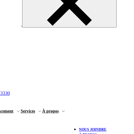
-3330
ncement
Services
À propos
NOUS JOINDRE