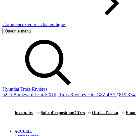
Commencez votre achat en ligne
Ouvrir le menu
Hyundai Trois-Rivières
5225 Boulevard Jean-XXIII, Trois-Rivières, Qc, G8Z 4A5
/
819 374
Inventaire
Salle d’exposition
Offres
Outils d’achat
Fina
ACCUEIL