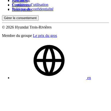
Plan du site
Actualités
Conditions d’utilisation
Évaluations
Politique de confidentialité
Nous joindre
Gérer le consentement
© 2026 Hyundai Trois-Rivières
Membre du groupe
Le prix du gros
en