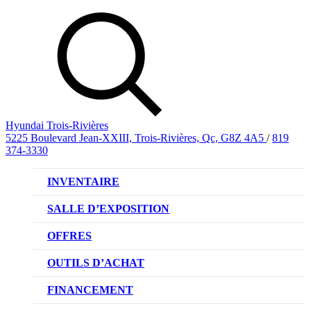
Hyundai Trois-Rivières
5225 Boulevard Jean-XXIII, Trois-Rivières, Qc, G8Z 4A5
/
819
374-3330
INVENTAIRE
VÉHICULES NEUFS
SALLE D’EXPOSITION
VÉHICULES D’OCCASION
OFFRES
OFFRE DE VÉHICULES NEUFS
OUTILS D’ACHAT
OFFRES DU CONCESSIONNAIRE
CL!QUEZ ET ACHETEZ HYUNDAI
FINANCEMENT