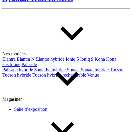
De 0 $ à 1 000 $
Kilométrage
De 0 km à 500 000 km
Nos modèles
Elantra
Elantra N
Elantra hybride
Ioniq 5
Ioniq 9
Kona
Kona
électrique
Palisade
Palisade hybride
Santa Fe hybride
Sonata
Sonata hybride
Tucson
Tucson hybride
Tucson hybride rechargeable
Venue
Magasiner
(6)
Appliquer
Salle d’exposition
Réinitialiser