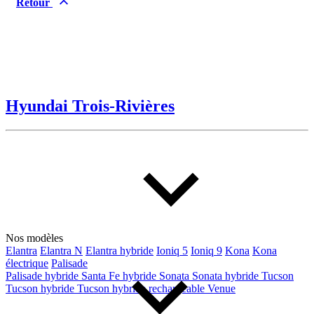
Retour
Hyundai Trois-Rivières
Nos modèles
Elantra
Elantra N
Elantra hybride
Ioniq 5
Ioniq 9
Kona
Kona
électrique
Palisade
Palisade hybride
Santa Fe hybride
Sonata
Sonata hybride
Tucson
Tucson hybride
Tucson hybride rechargeable
Venue