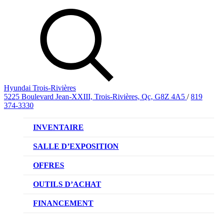
Hyundai Trois-Rivières
5225 Boulevard Jean-XXIII, Trois-Rivières, Qc, G8Z 4A5
/
819
374-3330
INVENTAIRE
VÉHICULES NEUFS
SALLE D’EXPOSITION
VÉHICULES D’OCCASION
OFFRES
OFFRE DE VÉHICULES NEUFS
OUTILS D’ACHAT
OFFRES DU CONCESSIONNAIRE
CL!QUEZ ET ACHETEZ HYUNDAI
FINANCEMENT