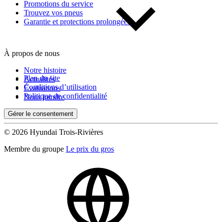
Promotions du service
Trouvez vos pneus
Garantie et protections prolongées
À propos de nous
Notre histoire
Plan du site
Actualités
Conditions d’utilisation
Évaluations
Politique de confidentialité
Nous joindre
Gérer le consentement
© 2026 Hyundai Trois-Rivières
Membre du groupe
Le prix du gros