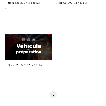
Stock BE6187 / NIV 555823
Stock CL7009 / NIV 572434
Nissan Kicks
SV 2024
17 682 km
23 495 $
Stock DNDX224 / NIV 576402
1