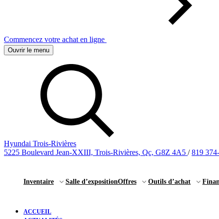
Commencez votre achat en ligne
Ouvrir le menu
Hyundai Trois-Rivières
5225 Boulevard Jean-XXIII, Trois-Rivières, Qc, G8Z 4A5
/
819 374
Inventaire
Salle d’exposition
Offres
Outils d’achat
Fina
ACCUEIL