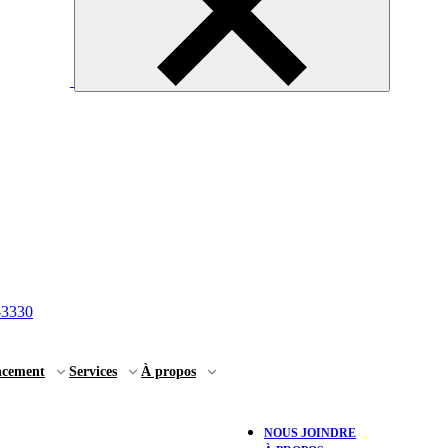
-3330
ncement
Services
À propos
NOUS JOINDRE