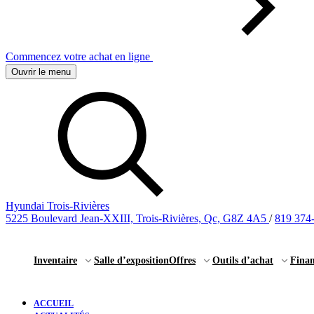
Commencez votre achat en ligne
Ouvrir le menu
Hyundai Trois-Rivières
5225 Boulevard Jean-XXIII, Trois-Rivières, Qc, G8Z 4A5
/
819 374
Inventaire
Salle d’exposition
Offres
Outils d’achat
Fina
ACCUEIL