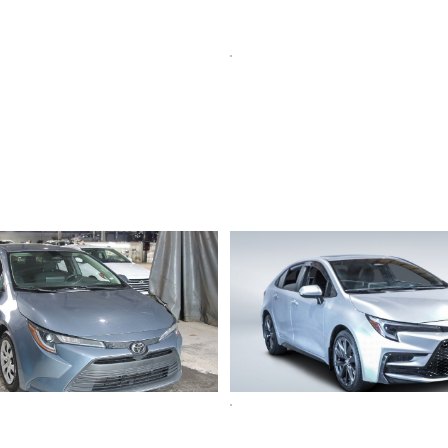
lla
Toyota Corolla
Hybrid XSE 2023
77 337 km
27 498 $
NIV 041831
Stock 821169 / NIV 006166