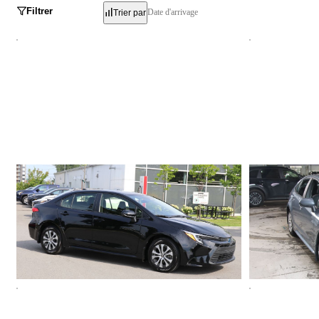
Filtrer
Date d'arrivage
Trier par
Toyota Corolla
Toyota Coro
Hybrid LE 2023
LE 2023
15 630 km
80 022 km
28 094 $
22 498 $
Stock TR04254 / NIV 027118
Stock 821712 / 