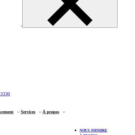
-3330
ncement
Services
À propos
NOUS JOINDRE