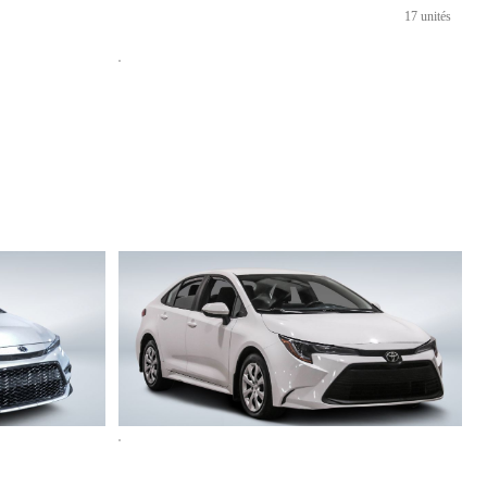
17 unités
Toyota Corolla
LE 2023
80 965 km
22 498 $
Stock 821713 / NIV 042038