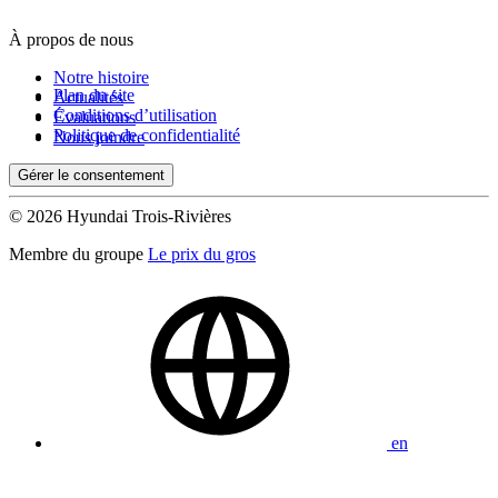
À propos de nous
De 0 $ à 1 000 $
Notre histoire
Plan du site
Actualités
Conditions d’utilisation
Évaluations
Kilométrage
Politique de confidentialité
Nous joindre
Gérer le consentement
De 0 km à 500 000 km
© 2026 Hyundai Trois-Rivières
Membre du groupe
Le prix du gros
(0)
Appliquer
en
Réinitialiser