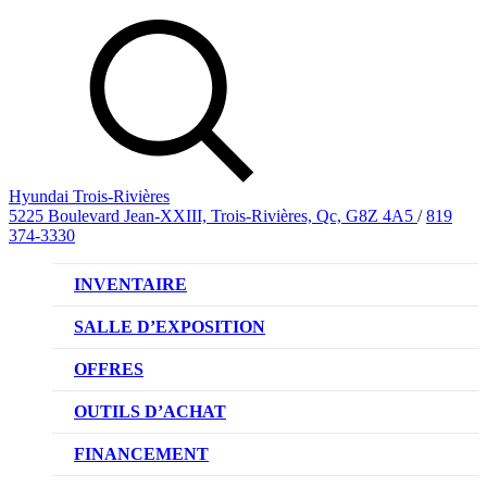
Hyundai Trois-Rivières
5225 Boulevard Jean-XXIII, Trois-Rivières, Qc, G8Z 4A5
/
819
374-3330
INVENTAIRE
VÉHICULES NEUFS
SALLE D’EXPOSITION
VÉHICULES D’OCCASION
OFFRES
OFFRE DE VÉHICULES NEUFS
OUTILS D’ACHAT
OFFRES DU CONCESSIONNAIRE
CL!QUEZ ET ACHETEZ HYUNDAI
FINANCEMENT