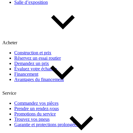
Salle d’exposition
Type de véhicule
Camions
Compactes & berlines
Fourgons
Hybride / électrique
Multisegments & VUS
Sport & coupés
Acheter
Construction et prix
Année
Réservez un essai routier
Demandez un prix
Évaluez votre échange
De 2000 à 2027
Financement
Avantages du financement
Prix
Service
Commandez vos pièces
Prendre un rendez-vous
De 5 000 $ à 100 000 $
Promotions du service
Trouvez vos pneus
Garantie et protections prolongées
Paiement hebdo