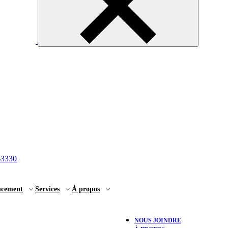
-3330
ncement
Services
À propos
NOUS JOINDRE