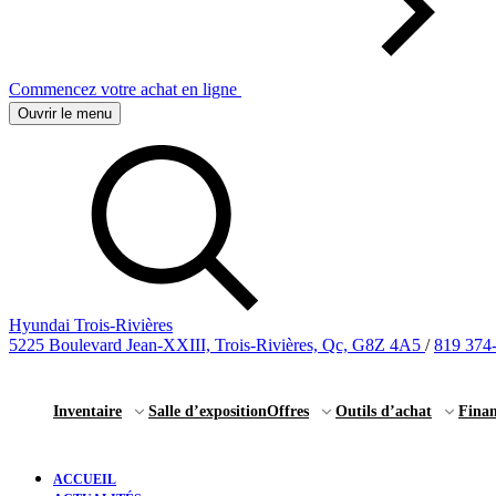
Commencez votre achat en ligne
Ouvrir le menu
Hyundai Trois-Rivières
5225 Boulevard Jean-XXIII, Trois-Rivières, Qc, G8Z 4A5
/
819 374
Inventaire
Salle d’exposition
Offres
Outils d’achat
Fina
ACCUEIL