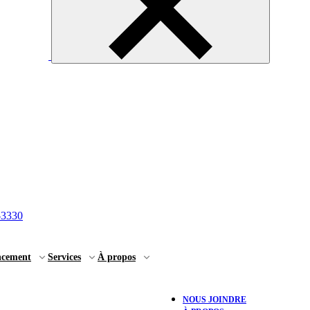
-3330
ncement
Services
À propos
NOUS JOINDRE