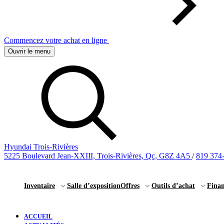
Commencez votre achat en ligne
Ouvrir le menu
Hyundai Trois-Rivières
5225 Boulevard Jean-XXIII, Trois-Rivières, Qc, G8Z 4A5
/
819 374
Inventaire
Salle d’exposition
Offres
Outils d’achat
Fina
ACCUEIL