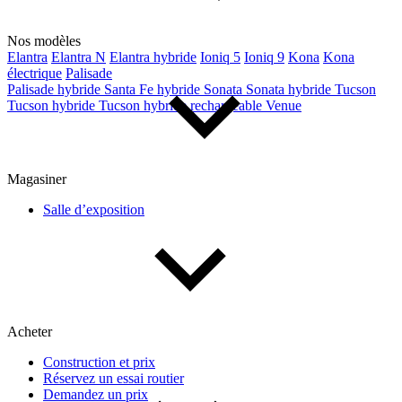
Nos modèles
Elantra
Elantra N
Elantra hybride
Ioniq 5
Ioniq 9
Kona
Kona
électrique
Palisade
Palisade hybride
Santa Fe hybride
Sonata
Sonata hybride
Tucson
Tucson hybride
Tucson hybride rechargeable
Venue
Magasiner
Salle d’exposition
Acheter
Construction et prix
Réservez un essai routier
Demandez un prix