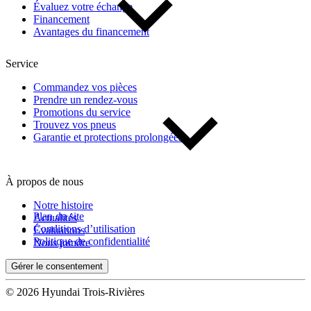
Évaluez votre échange
Financement
Avantages du financement
Service
Commandez vos pièces
Prendre un rendez-vous
Promotions du service
Trouvez vos pneus
Garantie et protections prolongées
À propos de nous
Notre histoire
Plan du site
Actualités
Conditions d’utilisation
Évaluations
Politique de confidentialité
Nous joindre
Gérer le consentement
© 2026 Hyundai Trois-Rivières