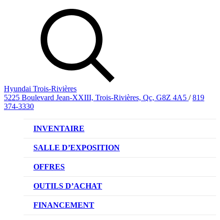
Hyundai Trois-Rivières
5225 Boulevard Jean-XXIII, Trois-Rivières, Qc, G8Z 4A5
/
819
374-3330
INVENTAIRE
VÉHICULES NEUFS
SALLE D’EXPOSITION
VÉHICULES D’OCCASION
OFFRES
OFFRE DE VÉHICULES NEUFS
OUTILS D’ACHAT
OFFRES DU CONCESSIONNAIRE
CL!QUEZ ET ACHETEZ HYUNDAI
FINANCEMENT