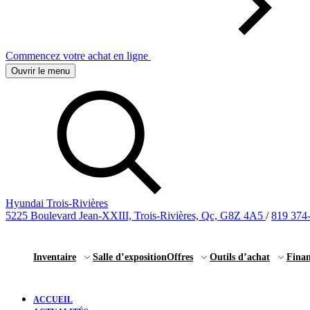
Commencez votre achat en ligne
Ouvrir le menu
Hyundai Trois-Rivières
5225 Boulevard Jean-XXIII, Trois-Rivières, Qc, G8Z 4A5
/
819 374
Inventaire
Salle d’exposition
Offres
Outils d’achat
Fina
ACCUEIL