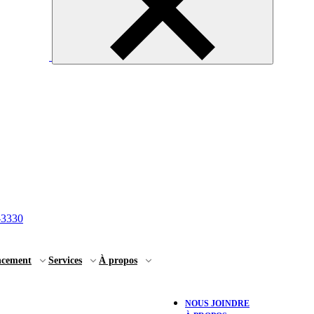
-3330
ncement
Services
À propos
NOUS JOINDRE