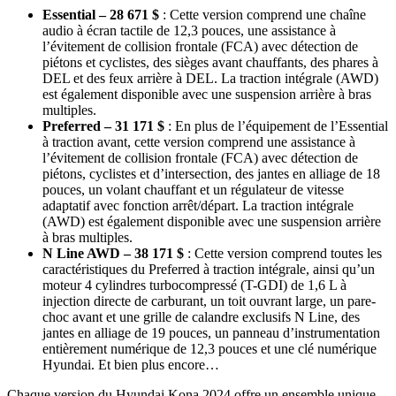
Essential – 28 671 $
: Cette version comprend une chaîne
audio à écran tactile de 12,3 pouces, une assistance à
l’évitement de collision frontale (FCA) avec détection de
piétons et cyclistes, des sièges avant chauffants, des phares à
DEL et des feux arrière à DEL. La traction intégrale (AWD)
est également disponible avec une suspension arrière à bras
multiples.
Preferred – 31 171 $
: En plus de l’équipement de l’Essential
à traction avant, cette version comprend une assistance à
l’évitement de collision frontale (FCA) avec détection de
piétons, cyclistes et d’intersection, des jantes en alliage de 18
pouces, un volant chauffant et un régulateur de vitesse
adaptatif avec fonction arrêt/départ. La traction intégrale
(AWD) est également disponible avec une suspension arrière
à bras multiples.
N Line AWD – 38 171 $
: Cette version comprend toutes les
caractéristiques du Preferred à traction intégrale, ainsi qu’un
moteur 4 cylindres turbocompressé (T-GDI) de 1,6 L à
injection directe de carburant, un toit ouvrant large, un pare-
choc avant et une grille de calandre exclusifs N Line, des
jantes en alliage de 19 pouces, un panneau d’instrumentation
entièrement numérique de 12,3 pouces et une clé numérique
Hyundai. Et bien plus encore…
Chaque version du Hyundai Kona 2024 offre un ensemble unique