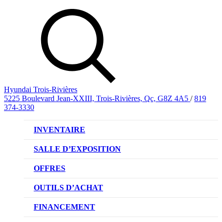
Hyundai Trois-Rivières
5225 Boulevard Jean-XXIII, Trois-Rivières, Qc, G8Z 4A5
/
819
374-3330
INVENTAIRE
VÉHICULES NEUFS
SALLE D’EXPOSITION
VÉHICULES D’OCCASION
OFFRES
OFFRE DE VÉHICULES NEUFS
OUTILS D’ACHAT
OFFRES DU CONCESSIONNAIRE
CL!QUEZ ET ACHETEZ HYUNDAI
FINANCEMENT