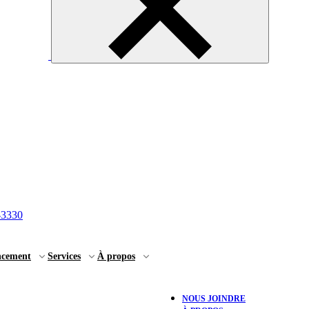
-3330
ncement
Services
À propos
NOUS JOINDRE