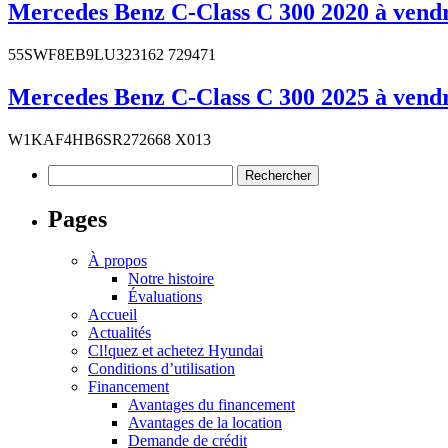
Mercedes Benz C-Class C 300 2020 à vendr
55SWF8EB9LU323162 729471
Mercedes Benz C-Class C 300 2025 à vendr
W1KAF4HB6SR272668 X013
Rechercher :
Pages
À propos
Notre histoire
Évaluations
Accueil
Actualités
Cl!quez et achetez Hyundai
Conditions d’utilisation
Financement
Avantages du financement
Avantages de la location
Demande de crédit