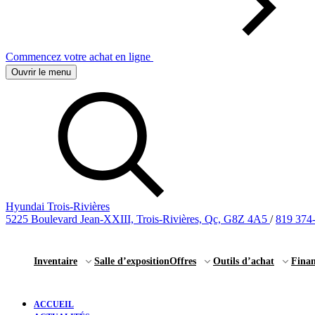
Commencez votre achat en ligne
Ouvrir le menu
Hyundai Trois-Rivières
5225 Boulevard Jean-XXIII, Trois-Rivières, Qc, G8Z 4A5
/
819 374
Inventaire
Salle d’exposition
Offres
Outils d’achat
Fina
ACCUEIL