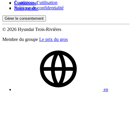
Conditions d’utilisation
Évaluations
Politique de confidentialité
Nous joindre
Gérer le consentement
© 2026 Hyundai Trois-Rivières
Membre du groupe
Le prix du gros
en