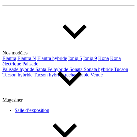
Nos modèles
Elantra
Elantra N
Elantra hybride
Ioniq 5
Ioniq 9
Kona
Kona
électrique
Palisade
Palisade hybride
Santa Fe hybride
Sonata
Sonata hybride
Tucson
Tucson hybride
Tucson hybride rechargeable
Venue
Magasiner
Salle d’exposition