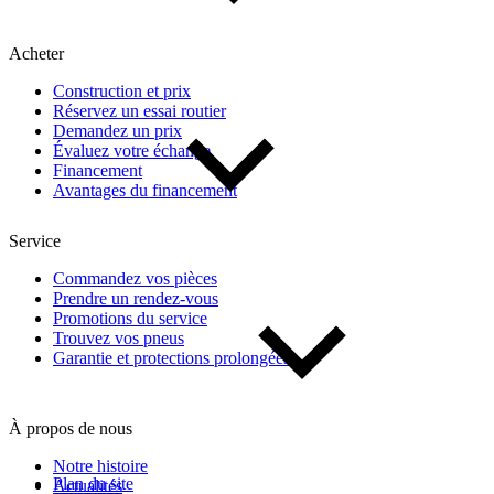
Acheter
Construction et prix
Réservez un essai routier
Demandez un prix
Évaluez votre échange
Financement
Avantages du financement
Service
Commandez vos pièces
Prendre un rendez-vous
Promotions du service
Trouvez vos pneus
Garantie et protections prolongées
À propos de nous
Notre histoire
Plan du site
Actualités