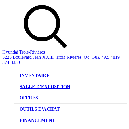
Hyundai Trois-Rivières
5225 Boulevard Jean-XXIII, Trois-Rivières, Qc, G8Z 4A5
/
819
374-3330
INVENTAIRE
VÉHICULES NEUFS
SALLE D’EXPOSITION
VÉHICULES D’OCCASION
OFFRES
OFFRE DE VÉHICULES NEUFS
OUTILS D’ACHAT
OFFRES DU CONCESSIONNAIRE
CL!QUEZ ET ACHETEZ HYUNDAI
FINANCEMENT