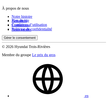
À propos de nous
Notre histoire
Plan du site
Actualités
Conditions d’utilisation
Évaluations
Politique de confidentialité
Nous joindre
Gérer le consentement
© 2026 Hyundai Trois-Rivières
Membre du groupe
Le prix du gros
en