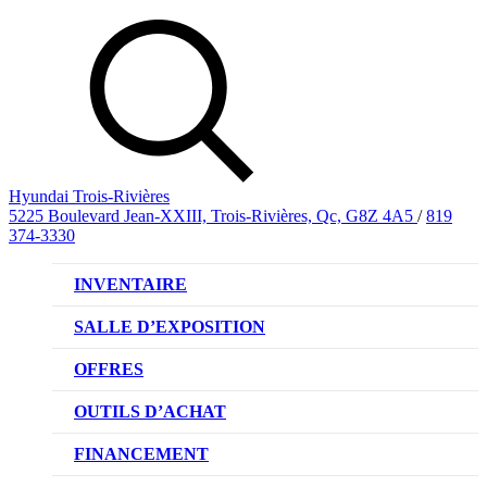
Hyundai Trois-Rivières
5225 Boulevard Jean-XXIII, Trois-Rivières, Qc, G8Z 4A5
/
819
374-3330
INVENTAIRE
VÉHICULES NEUFS
SALLE D’EXPOSITION
VÉHICULES D’OCCASION
OFFRES
OFFRE DE VÉHICULES NEUFS
OUTILS D’ACHAT
OFFRES DU CONCESSIONNAIRE
CL!QUEZ ET ACHETEZ HYUNDAI
FINANCEMENT