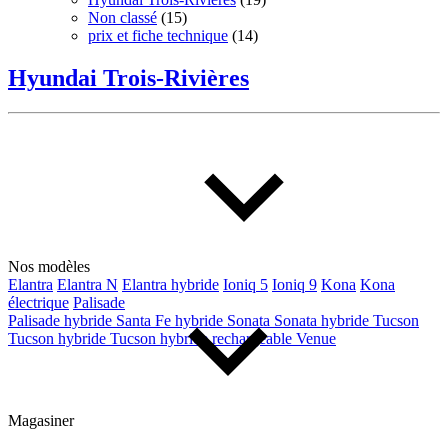
Non classé
(15)
prix et fiche technique
(14)
Hyundai Trois-Rivières
Nos modèles
Elantra
Elantra N
Elantra hybride
Ioniq 5
Ioniq 9
Kona
Kona
électrique
Palisade
Palisade hybride
Santa Fe hybride
Sonata
Sonata hybride
Tucson
Tucson hybride
Tucson hybride rechargeable
Venue
Magasiner