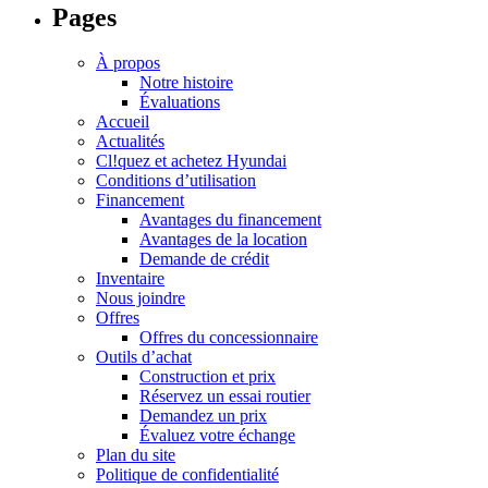
Pages
À propos
Notre histoire
Évaluations
Accueil
Actualités
Cl!quez et achetez Hyundai
Conditions d’utilisation
Financement
Avantages du financement
Avantages de la location
Demande de crédit
Inventaire
Nous joindre
Offres
Offres du concessionnaire
Outils d’achat
Construction et prix
Réservez un essai routier
Demandez un prix
Évaluez votre échange
Plan du site
Politique de confidentialité