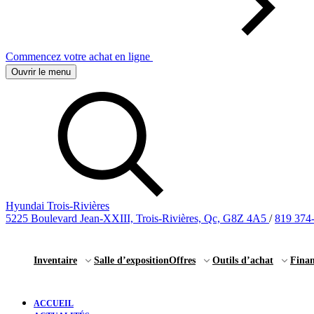
Commencez votre achat en ligne
Ouvrir le menu
Hyundai Trois-Rivières
5225 Boulevard Jean-XXIII, Trois-Rivières, Qc, G8Z 4A5
/
819 374
Inventaire
Salle d’exposition
Offres
Outils d’achat
Fina
ACCUEIL