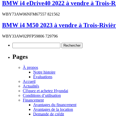
BMW i4 eDrive40 2022 à vendre à Trois-Ri
WBY73AW06NFM67557 821562
BMW i4 M50 2023 à vendre à Trois-Rivièr
WBY33AW02PFP59806 729796
Rechercher :
Pages
À propos
Notre histoire
Évaluations
Accueil
Actualités
Cl!quez et achetez Hyundai
Conditions d’utilisation
Financement
Avantages du financement
Avantages de la location
Demande de crédit