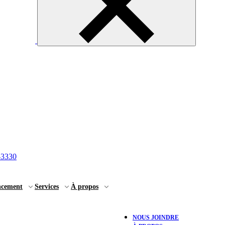
-3330
ncement
Services
À propos
NOUS JOINDRE