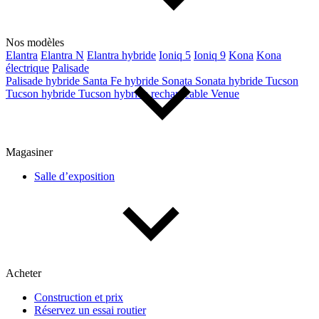
Nos modèles
Elantra
Elantra N
Elantra hybride
Ioniq 5
Ioniq 9
Kona
Kona
électrique
Palisade
Palisade hybride
Santa Fe hybride
Sonata
Sonata hybride
Tucson
Tucson hybride
Tucson hybride rechargeable
Venue
Magasiner
Salle d’exposition
Acheter
Construction et prix
Réservez un essai routier