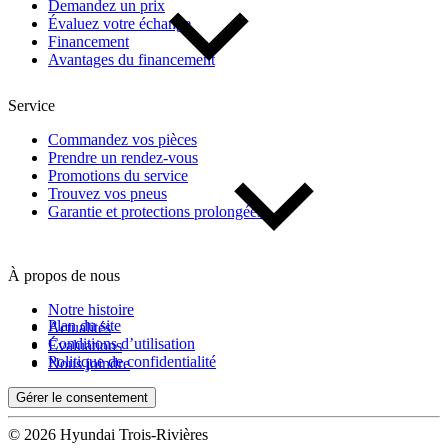
Demandez un prix
Évaluez votre échange
Financement
Avantages du financement
Service
Commandez vos pièces
Prendre un rendez-vous
Promotions du service
Trouvez vos pneus
Garantie et protections prolongées
À propos de nous
Notre histoire
Plan du site
Actualités
Conditions d’utilisation
Évaluations
Politique de confidentialité
Nous joindre
Gérer le consentement
© 2026 Hyundai Trois-Rivières