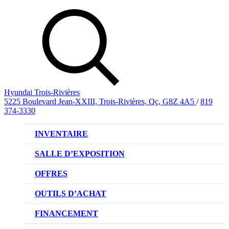
Hyundai Trois-Rivières
5225 Boulevard Jean-XXIII, Trois-Rivières, Qc, G8Z 4A5
/
819
374-3330
INVENTAIRE
VÉHICULES NEUFS
SALLE D’EXPOSITION
VÉHICULES D’OCCASION
OFFRES
OFFRE DE VÉHICULES NEUFS
OUTILS D’ACHAT
OFFRES DU CONCESSIONNAIRE
CL!QUEZ ET ACHETEZ HYUNDAI
FINANCEMENT