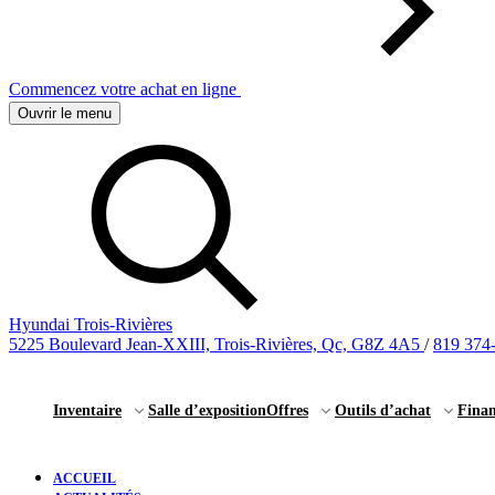
Commencez votre achat en ligne
Ouvrir le menu
Hyundai Trois-Rivières
5225 Boulevard Jean-XXIII, Trois-Rivières, Qc, G8Z 4A5
/
819 374
Inventaire
Salle d’exposition
Offres
Outils d’achat
Fina
ACCUEIL