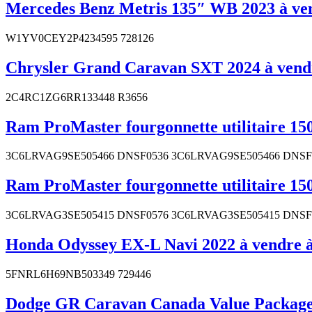
Mercedes Benz Metris 135″ WB 2023 à ven
W1YV0CEY2P4234595 728126
Chrysler Grand Caravan SXT 2024 à vendr
2C4RC1ZG6RR133448 R3656
Ram ProMaster fourgonnette utilitaire 150
3C6LRVAG9SE505466 DNSF0536 3C6LRVAG9SE505466 DNSF
Ram ProMaster fourgonnette utilitaire 150
3C6LRVAG3SE505415 DNSF0576 3C6LRVAG3SE505415 DNSF
Honda Odyssey EX-L Navi 2022 à vendre à
5FNRL6H69NB503349 729446
Dodge GR Caravan Canada Value Package 2