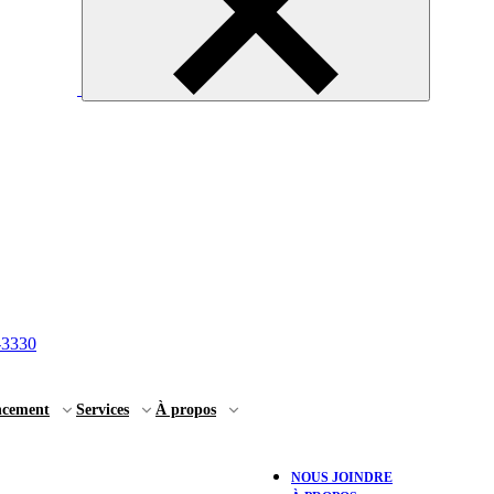
-3330
ncement
Services
À propos
NOUS JOINDRE