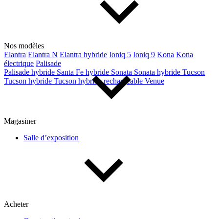
Nos modèles
Elantra
Elantra N
Elantra hybride
Ioniq 5
Ioniq 9
Kona
Kona
électrique
Palisade
Palisade hybride
Santa Fe hybride
Sonata
Sonata hybride
Tucson
Tucson hybride
Tucson hybride rechargeable
Venue
Magasiner
Salle d’exposition
Acheter