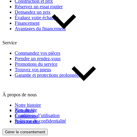
Construction et prix
Réservez un essai routier
Demandez un prix
Évaluez votre échange
Financement
Avantages du financement
Service
Commandez vos pièces
Prendre un rendez-vous
Promotions du service
Trouvez vos pneus
Garantie et protections prolongées
À propos de nous
Notre histoire
Plan du site
Actualités
Conditions d’utilisation
Évaluations
Politique de confidentialité
Nous joindre
Gérer le consentement