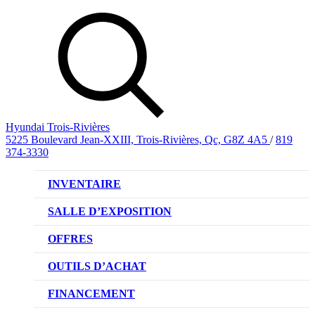
Hyundai Trois-Rivières
5225 Boulevard Jean-XXIII, Trois-Rivières, Qc, G8Z 4A5
/
819
374-3330
INVENTAIRE
VÉHICULES NEUFS
SALLE D’EXPOSITION
VÉHICULES D’OCCASION
OFFRES
OFFRE DE VÉHICULES NEUFS
OUTILS D’ACHAT
OFFRES DU CONCESSIONNAIRE
CL!QUEZ ET ACHETEZ HYUNDAI
FINANCEMENT