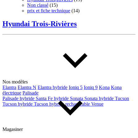
Non classé
(15)
prix et fiche technique
(14)
Hyundai Trois-Rivières
Nos modèles
Elantra
Elantra N
Elantra hybride
Ioniq 5
Ioniq 9
Kona
Kona
électrique
Palisade
Palisade hybride
Santa Fe hybride
Sonata
Sonata hybride
Tucson
Tucson hybride
Tucson hybride rechargeable
Venue
Magasiner