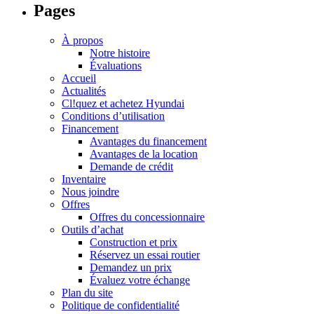
Pages
À propos
Notre histoire
Évaluations
Accueil
Actualités
Cl!quez et achetez Hyundai
Conditions d’utilisation
Financement
Avantages du financement
Avantages de la location
Demande de crédit
Inventaire
Nous joindre
Offres
Offres du concessionnaire
Outils d’achat
Construction et prix
Réservez un essai routier
Demandez un prix
Évaluez votre échange
Plan du site
Politique de confidentialité