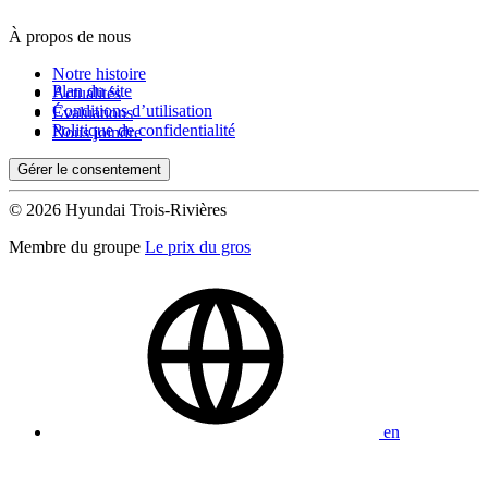
À propos de nous
Notre histoire
Plan du site
Actualités
Conditions d’utilisation
Évaluations
Politique de confidentialité
Nous joindre
Gérer le consentement
© 2026 Hyundai Trois-Rivières
Membre du groupe
Le prix du gros
en