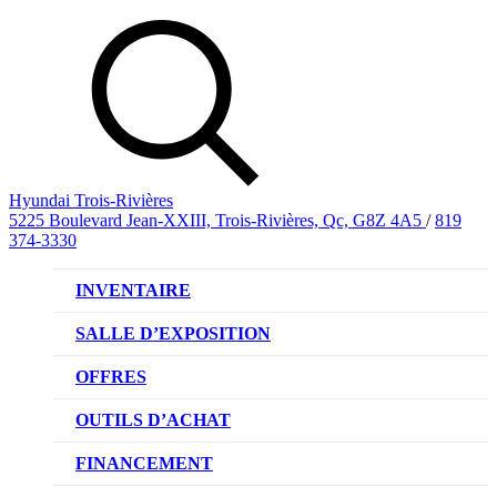
Hyundai Trois-Rivières
5225 Boulevard Jean-XXIII, Trois-Rivières, Qc, G8Z 4A5
/
819
374-3330
INVENTAIRE
VÉHICULES NEUFS
SALLE D’EXPOSITION
VÉHICULES D’OCCASION
OFFRES
OFFRE DE VÉHICULES NEUFS
OUTILS D’ACHAT
OFFRES DU CONCESSIONNAIRE
CL!QUEZ ET ACHETEZ HYUNDAI
FINANCEMENT