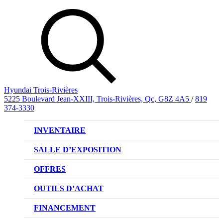
Hyundai Trois-Rivières
5225 Boulevard Jean-XXIII, Trois-Rivières, Qc, G8Z 4A5
/
819
374-3330
INVENTAIRE
VÉHICULES NEUFS
SALLE D’EXPOSITION
VÉHICULES D’OCCASION
OFFRES
OFFRE DE VÉHICULES NEUFS
OUTILS D’ACHAT
OFFRES DU CONCESSIONNAIRE
CL!QUEZ ET ACHETEZ HYUNDAI
FINANCEMENT