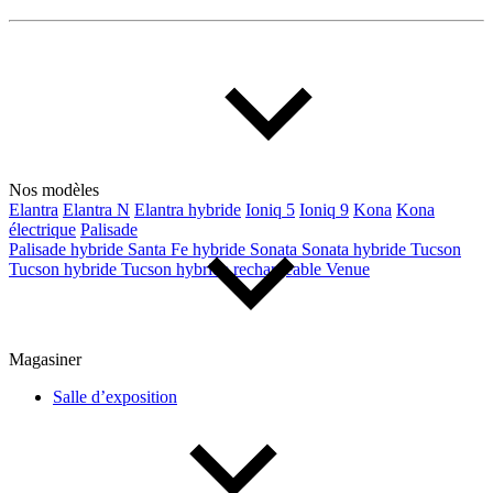
Nos modèles
Elantra
Elantra N
Elantra hybride
Ioniq 5
Ioniq 9
Kona
Kona
électrique
Palisade
Palisade hybride
Santa Fe hybride
Sonata
Sonata hybride
Tucson
Tucson hybride
Tucson hybride rechargeable
Venue
Magasiner
Salle d’exposition