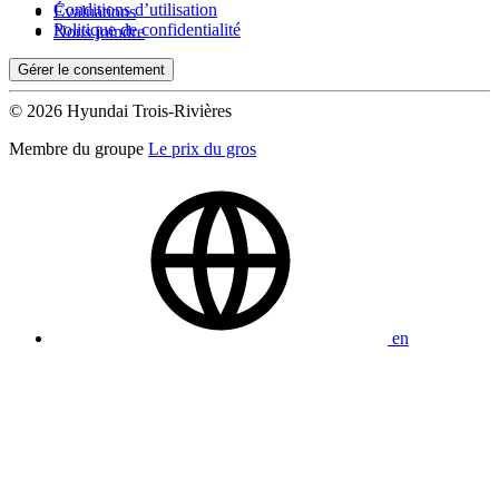
Conditions d’utilisation
Évaluations
Politique de confidentialité
Nous joindre
Gérer le consentement
© 2026 Hyundai Trois-Rivières
Membre du groupe
Le prix du gros
en