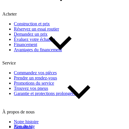
Acheter
Construction et prix
Réservez un essai routier
Demandez un prix
Évaluez votre échange
Financement
Avantages du financement
Service
Commandez vos pièces
Prendre un rendez-vous
Promotions du service
Trouvez vos pneus
Garantie et protections prolongées
À propos de nous
Notre histoire
Plan du site
Actualités