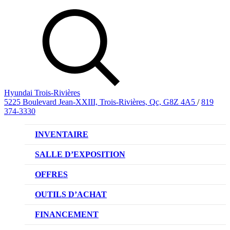
Hyundai Trois-Rivières
5225 Boulevard Jean-XXIII, Trois-Rivières, Qc, G8Z 4A5
/
819
374-3330
INVENTAIRE
VÉHICULES NEUFS
SALLE D’EXPOSITION
VÉHICULES D’OCCASION
OFFRES
OFFRE DE VÉHICULES NEUFS
OUTILS D’ACHAT
OFFRES DU CONCESSIONNAIRE
CL!QUEZ ET ACHETEZ HYUNDAI
FINANCEMENT