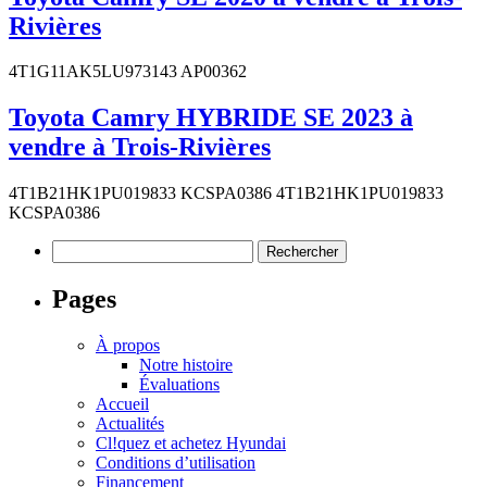
Rivières
4T1G11AK5LU973143 AP00362
Toyota Camry HYBRIDE SE 2023 à
vendre à Trois-Rivières
4T1B21HK1PU019833 KCSPA0386 4T1B21HK1PU019833
KCSPA0386
Rechercher :
Pages
À propos
Notre histoire
Évaluations
Accueil
Actualités
Cl!quez et achetez Hyundai
Conditions d’utilisation
Financement