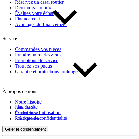
Réservez un essai routier
Demandez un prix
Évaluez votre échange
Financement
Avantages du financement
Service
Commandez vos pièces
Prendre un rendez-vous
Promotions du service
Trouvez vos pneus
Garantie et protections prolongées
À propos de nous
Notre histoire
Plan du site
Actualités
Conditions d’utilisation
Évaluations
Politique de confidentialité
Nous joindre
Gérer le consentement