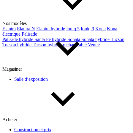
Nos modèles
Elantra
Elantra N
Elantra hybride
Ioniq 5
Ioniq 9
Kona
Kona
électrique
Palisade
Palisade hybride
Santa Fe hybride
Sonata
Sonata hybride
Tucson
Tucson hybride
Tucson hybride rechargeable
Venue
Magasiner
Salle d’exposition
Acheter
Construction et prix