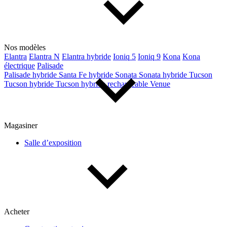
Nos modèles
Elantra
Elantra N
Elantra hybride
Ioniq 5
Ioniq 9
Kona
Kona
électrique
Palisade
Palisade hybride
Santa Fe hybride
Sonata
Sonata hybride
Tucson
Tucson hybride
Tucson hybride rechargeable
Venue
Magasiner
Salle d’exposition
Acheter