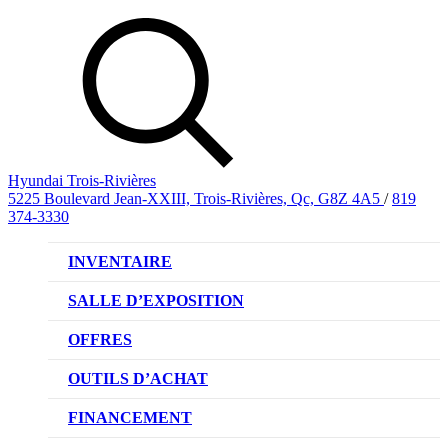
Hyundai Trois-Rivières
5225 Boulevard Jean-XXIII, Trois-Rivières, Qc, G8Z 4A5
/
819
374-3330
INVENTAIRE
VÉHICULES NEUFS
SALLE D’EXPOSITION
VÉHICULES D’OCCASION
OFFRES
OFFRE DE VÉHICULES NEUFS
OUTILS D’ACHAT
OFFRES DU CONCESSIONNAIRE
CL!QUEZ ET ACHETEZ HYUNDAI
FINANCEMENT