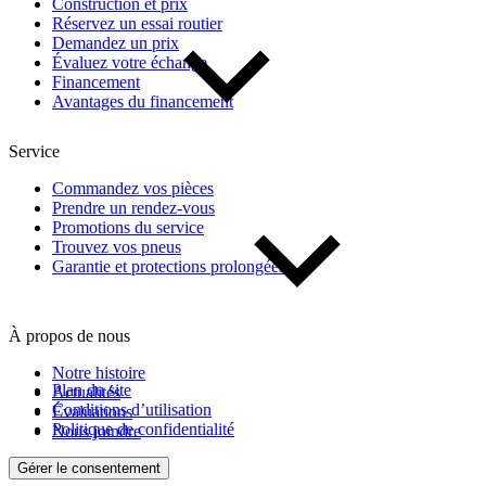
Construction et prix
Réservez un essai routier
Demandez un prix
Évaluez votre échange
Financement
Avantages du financement
Service
Commandez vos pièces
Prendre un rendez-vous
Promotions du service
Trouvez vos pneus
Garantie et protections prolongées
À propos de nous
Notre histoire
Plan du site
Actualités
Conditions d’utilisation
Évaluations
Politique de confidentialité
Nous joindre
Gérer le consentement