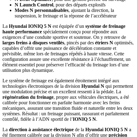
N Launch Control
, pour des départs explosifs
Modes N personnalisables
, ajustant la direction, la
suspension, le freinage et la réponse de l’accélérateur
La
Hyundai IONIQ 5 N
est équipée d’un
système de freinage
haute performance
spécialement conçu pour répondre aux
exigences d’une conduite sportive et soutenue. On y retrouve de
larges freins à disques ventilés
, pincés par des
étriers N
optimisés,
capables d’offrir une puissance de décélération constante et
prévisible, même lors de freinages répétés à haute vitesse. Cette
configuration assure une excellente résistance à l’échauffement, un
élément essentiel pour préserver l’efficacité du freinage lors d’une
utilisation plus dynamique.
Le système de freinage est également étroitement intégré aux
technologies électroniques de la division
Hyundai N
qui permettent
une modulation précise et un excellent ressenti à la pédale. La
régénération du freinage
, propre aux véhicules électriques, a été
calibrée pour fonctionner en parfaite harmonie avec les freins
mécaniques, assurant une transition fluide et naturelle entre les deux
systèmes. Résultat : un freinage puissant, rassurant et parfaitement
contrôlé, fidèle à l’ADN sportif de l’
IONIQ 5 N
.
La
direction à assistance électrique
de la
Hyundai IONIQ 5 N
a
été finement calibrée par la division N afin d’offrir une
précision