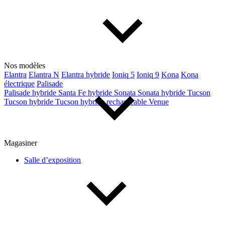
Nos modèles
Elantra
Elantra N
Elantra hybride
Ioniq 5
Ioniq 9
Kona
Kona
électrique
Palisade
Palisade hybride
Santa Fe hybride
Sonata
Sonata hybride
Tucson
Tucson hybride
Tucson hybride rechargeable
Venue
Magasiner
Salle d’exposition