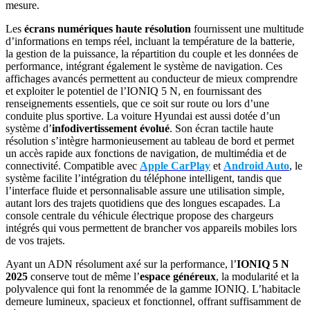
mesure.
Les
écrans numériques haute résolution
fournissent une multitude
d’informations en temps réel, incluant la température de la batterie,
la gestion de la puissance, la répartition du couple et les données de
performance, intégrant également le système de navigation. Ces
affichages avancés permettent au conducteur de mieux comprendre
et exploiter le potentiel de l’IONIQ 5 N, en fournissant des
renseignements essentiels, que ce soit sur route ou lors d’une
conduite plus sportive. La voiture Hyundai est aussi dotée d’un
système d’
infodivertissement évolué
. Son écran tactile haute
résolution s’intègre harmonieusement au tableau de bord et permet
un accès rapide aux fonctions de navigation, de multimédia et de
connectivité. Compatible avec
Apple CarPlay
et
Android Auto
, le
système facilite l’intégration du téléphone intelligent, tandis que
l’interface fluide et personnalisable assure une utilisation simple,
autant lors des trajets quotidiens que des longues escapades. La
console centrale du véhicule électrique propose des chargeurs
intégrés qui vous permettent de brancher vos appareils mobiles lors
de vos trajets.
Ayant un ADN résolument axé sur la performance, l’
IONIQ 5 N
2025
conserve tout de même l’
espace généreux
, la modularité et la
polyvalence qui font la renommée de la gamme IONIQ. L’habitacle
demeure lumineux, spacieux et fonctionnel, offrant suffisamment de