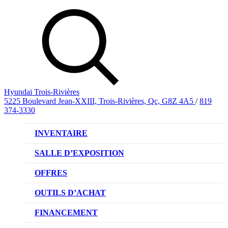
Hyundai Trois-Rivières
5225 Boulevard Jean-XXIII, Trois-Rivières, Qc, G8Z 4A5
/
819
374-3330
INVENTAIRE
VÉHICULES NEUFS
SALLE D’EXPOSITION
VÉHICULES D’OCCASION
OFFRES
OFFRE DE VÉHICULES NEUFS
OUTILS D’ACHAT
OFFRES DU CONCESSIONNAIRE
CL!QUEZ ET ACHETEZ HYUNDAI
FINANCEMENT