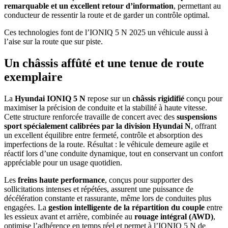
remarquable et un excellent retour d’information
, permettant au
conducteur de ressentir la route et de garder un contrôle optimal.
Ces technologies font de l’IONIQ 5 N 2025 un véhicule aussi à
l’aise sur la route que sur piste.
Un châssis affûté et une tenue de route
exemplaire
La
Hyundai IONIQ 5 N
repose sur un
châssis rigidifié
conçu pour
maximiser la précision de conduite et la stabilité à haute vitesse.
Cette structure renforcée travaille de concert avec des
suspensions
sport spécialement calibrées par la division Hyundai N
, offrant
un excellent équilibre entre fermeté, contrôle et absorption des
imperfections de la route. Résultat : le véhicule demeure agile et
réactif lors d’une conduite dynamique, tout en conservant un confort
appréciable pour un usage quotidien.
Les
freins haute performance
, conçus pour supporter des
sollicitations intenses et répétées, assurent une puissance de
décélération constante et rassurante, même lors de conduites plus
engagées. La
gestion intelligente de la répartition du couple
entre
les essieux avant et arrière, combinée au
rouage intégral (AWD)
,
optimise l’adhérence en temps réel et permet à l’IONIQ 5 N de