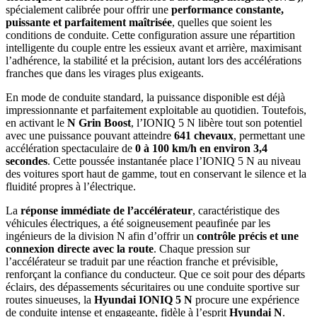
spécialement calibrée pour offrir une
performance constante,
puissante et parfaitement maîtrisée
, quelles que soient les
conditions de conduite. Cette configuration assure une répartition
intelligente du couple entre les essieux avant et arrière, maximisant
l’adhérence, la stabilité et la précision, autant lors des accélérations
franches que dans les virages plus exigeants.
En mode de conduite standard, la puissance disponible est déjà
impressionnante et parfaitement exploitable au quotidien. Toutefois,
en activant le
N Grin Boost
, l’IONIQ 5 N libère tout son potentiel
avec une puissance pouvant atteindre
641 chevaux
, permettant une
accélération spectaculaire de
0 à 100 km/h en environ 3,4
secondes
. Cette poussée instantanée place l’IONIQ 5 N au niveau
des voitures sport haut de gamme, tout en conservant le silence et la
fluidité propres à l’électrique.
La
réponse immédiate de l’accélérateur
, caractéristique des
véhicules électriques, a été soigneusement peaufinée par les
ingénieurs de la division N afin d’offrir un
contrôle précis et une
connexion directe avec la route
. Chaque pression sur
l’accélérateur se traduit par une réaction franche et prévisible,
renforçant la confiance du conducteur. Que ce soit pour des départs
éclairs, des dépassements sécuritaires ou une conduite sportive sur
routes sinueuses, la
Hyundai IONIQ 5 N
procure une expérience
de conduite intense et engageante, fidèle à l’esprit
Hyundai N
.