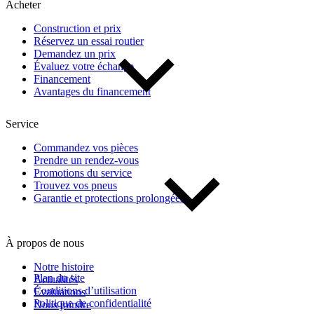
Acheter
Construction et prix
Réservez un essai routier
Demandez un prix
Évaluez votre échange
Financement
Avantages du financement
Service
Commandez vos pièces
Prendre un rendez-vous
Promotions du service
Trouvez vos pneus
Garantie et protections prolongées
À propos de nous
Notre histoire
Plan du site
Actualités
Conditions d’utilisation
Évaluations
Politique de confidentialité
Nous joindre