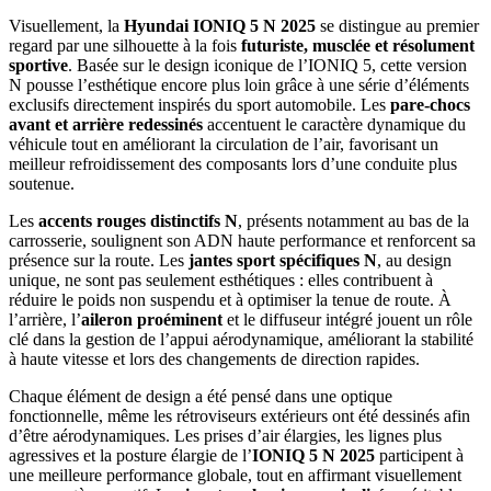
Visuellement, la
Hyundai IONIQ 5 N 2025
se distingue au premier
regard par une silhouette à la fois
futuriste, musclée et résolument
sportive
. Basée sur le design iconique de l’IONIQ 5, cette version
N pousse l’esthétique encore plus loin grâce à une série d’éléments
exclusifs directement inspirés du sport automobile. Les
pare-chocs
avant et arrière redessinés
accentuent le caractère dynamique du
véhicule tout en améliorant la circulation de l’air, favorisant un
meilleur refroidissement des composants lors d’une conduite plus
soutenue.
Les
accents rouges distinctifs N
, présents notamment au bas de la
carrosserie, soulignent son ADN haute performance et renforcent sa
présence sur la route. Les
jantes sport spécifiques N
, au design
unique, ne sont pas seulement esthétiques : elles contribuent à
réduire le poids non suspendu et à optimiser la tenue de route. À
l’arrière, l’
aileron proéminent
et le diffuseur intégré jouent un rôle
clé dans la gestion de l’appui aérodynamique, améliorant la stabilité
à haute vitesse et lors des changements de direction rapides.
Chaque élément de design a été pensé dans une optique
fonctionnelle, même les rétroviseurs extérieurs ont été dessinés afin
d’être aérodynamiques. Les prises d’air élargies, les lignes plus
agressives et la posture élargie de l’
IONIQ 5 N 2025
participent à
une meilleure performance globale, tout en affirmant visuellement