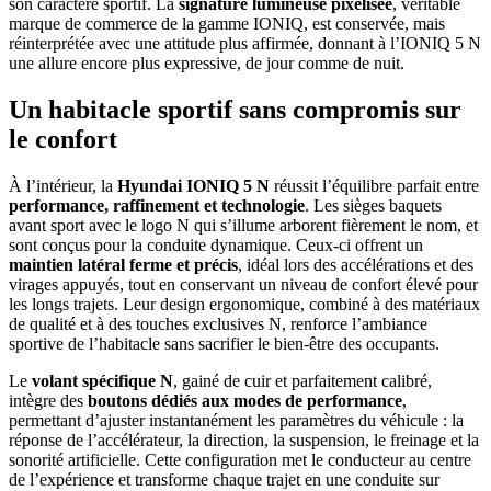
son caractère sportif. La
signature lumineuse pixelisée
, véritable
marque de commerce de la gamme IONIQ, est conservée, mais
réinterprétée avec une attitude plus affirmée, donnant à l’IONIQ 5 N
une allure encore plus expressive, de jour comme de nuit.
Un habitacle sportif sans compromis sur
le confort
À l’intérieur, la
Hyundai IONIQ 5 N
réussit l’équilibre parfait entre
performance, raffinement et technologie
. Les sièges baquets
avant sport avec le logo N qui s’illume arborent fièrement le nom, et
sont conçus pour la conduite dynamique. Ceux-ci offrent un
maintien latéral ferme et précis
, idéal lors des accélérations et des
virages appuyés, tout en conservant un niveau de confort élevé pour
les longs trajets. Leur design ergonomique, combiné à des matériaux
de qualité et à des touches exclusives N, renforce l’ambiance
sportive de l’habitacle sans sacrifier le bien-être des occupants.
Le
volant spécifique N
, gainé de cuir et parfaitement calibré,
intègre des
boutons dédiés aux modes de performance
,
permettant d’ajuster instantanément les paramètres du véhicule : la
réponse de l’accélérateur, la direction, la suspension, le freinage et la
sonorité artificielle. Cette configuration met le conducteur au centre
de l’expérience et transforme chaque trajet en une conduite sur