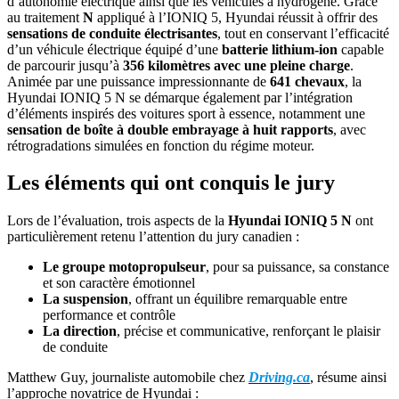
d’autonomie électrique ainsi que les véhicules à hydrogène. Grâce
au traitement
N
appliqué à l’IONIQ 5, Hyundai réussit à offrir des
sensations de conduite électrisantes
, tout en conservant l’efficacité
d’un véhicule électrique équipé d’une
batterie lithium-ion
capable
de parcourir jusqu’à
356 kilomètres avec une pleine charge
.
Animée par une puissance impressionnante de
641 chevaux
, la
Hyundai IONIQ 5 N se démarque également par l’intégration
d’éléments inspirés des voitures sport à essence, notamment une
sensation de boîte à double embrayage à huit rapports
, avec
rétrogradations simulées en fonction du régime moteur.
Les éléments qui ont conquis le jury
Lors de l’évaluation, trois aspects de la
Hyundai IONIQ 5 N
ont
particulièrement retenu l’attention du jury canadien :
Le groupe motopropulseur
, pour sa puissance, sa constance
et son caractère émotionnel
La suspension
, offrant un équilibre remarquable entre
performance et contrôle
La direction
, précise et communicative, renforçant le plaisir
de conduite
Matthew Guy, journaliste automobile chez
Driving.ca
, résume ainsi
l’approche novatrice de Hyundai :