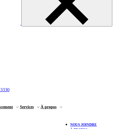
-3330
ncement
Services
À propos
NOUS JOINDRE