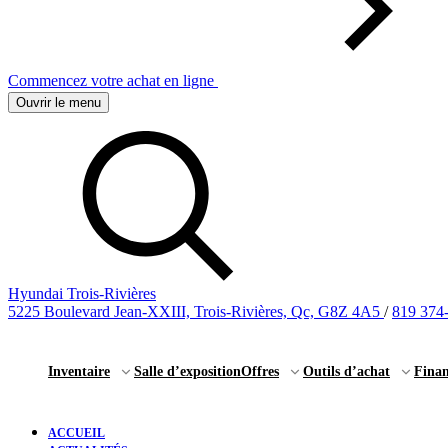
Commencez votre achat en ligne
Ouvrir le menu
Hyundai Trois-Rivières
5225 Boulevard Jean-XXIII, Trois-Rivières, Qc, G8Z 4A5
/
819 374
Inventaire
Salle d’exposition
Offres
Outils d’achat
Fina
ACCUEIL