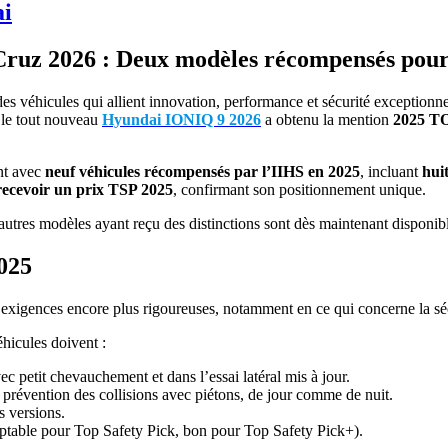
ai
uz 2026 : Deux modèles récompensés pour l
 véhicules qui allient innovation, performance et sécurité exceptionnell
 le tout nouveau
Hyundai IONIQ 9 2026
a obtenu la mention
2025 T
nt avec
neuf véhicules récompensés par l’IIHS en 2025
, incluant
hui
 recevoir un prix TSP 2025
, confirmant son positionnement unique.
utres modèles ayant reçu des distinctions sont dès maintenant disponi
2025
 exigences encore plus rigoureuses, notamment en ce qui concerne la sé
hicules doivent :
ec petit chevauchement et dans l’essai latéral mis à jour.
révention des collisions avec piétons, de jour comme de nuit.
s versions.
eptable pour Top Safety Pick, bon pour Top Safety Pick+).